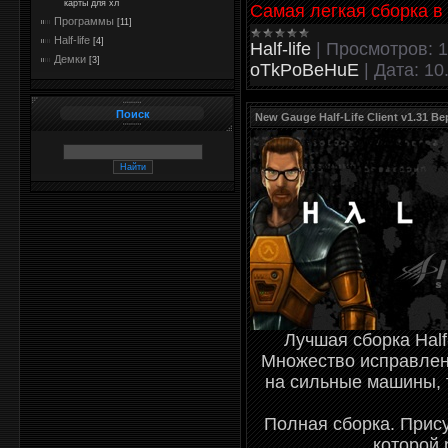
карты для хл
Самая легкая сборка 
Программы
[11]
Half-life
[4]
Half-life
|
Просмотров:
1
Демки
[3]
oTkPoBeHuE
|
Дата:
10
Поиск
New Gauge Half-Life Client v1.31 Ве
Лучшая сборка Half
Множество исправлени
на сильные машины, 
Полная сборка. Прису
которой 