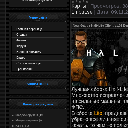
или авторизуйтесь!
-->
Карты
|
Просмотров:
88
1mpuLse
|
Дата:
09.11.
Меню сайта
New Gauge Half-Life Client v1.31 Ве
Главная страница
Статьи
Файлы
Форум
Набор в команду
Видео
Состав команды
Тренировки
Форма входа
Лучшая сборка Half-Lif
Множество исправлений
на сильные машины, та
Категории раздела
ФПС.
В сборке
Lite
, предназн
Модели оружия
[19]
убрано все лишнее: си
Модели игроков
[9]
качать, то чем не поль
Карты
[13]