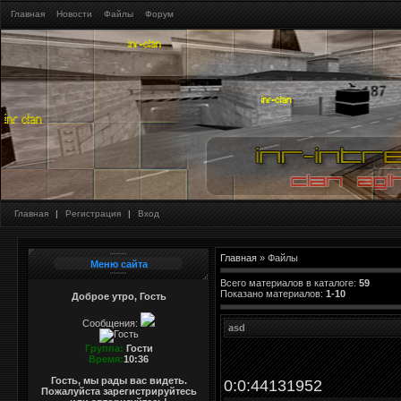
Главная
Новости
Файлы
Форум
Главная
|
Регистрация
|
Вход
Главная
»
Файлы
Меню сайта
Всего материалов в каталоге
:
59
Показано материалов
:
1-10
Доброе утро, Гость
Сообщения:
asd
Группа:
Гости
Время:
10:36
Гость, мы рады вас видеть.
0:0:44131952
Пожалуйста зарегистрируйтесь