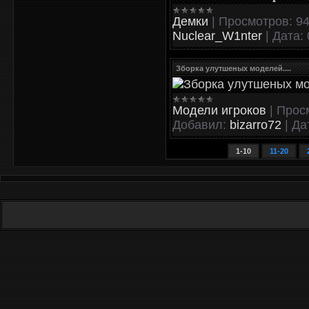
Демки
|
Просмотров:
9
Nuclear_W1nter
|
Дата:
Зборка улутшеных моделей....
Зборка улутшеных мо
Модели игроков
|
Прос
Добавил:
bizarro72
|
Да
1-10
11-20