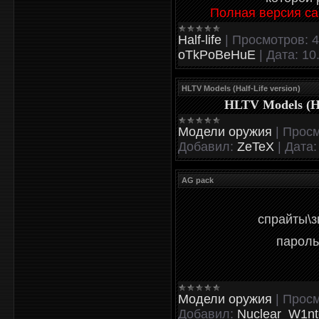
Полная версия са
Half-life
|
Просмотров:
4
oTkPoBeHuE
|
Дата:
10
HLTV Models (Half-Life version)
HLTV Models (Ha
Модели оружия
|
Просм
Добавил:
ZeTeX
|
Дата:
AG pack
спрайты\з
пароль
Модели оружия
|
Просм
Добавил:
Nuclear_W1nt